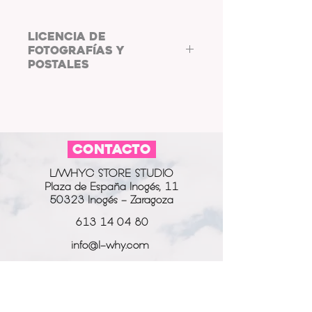
LICENCIA DE
FOTOGRAFÍAS Y
POSTALES
COPYRIGHT: L/WHYC
PHOTOGRAPHY.
Al adquirir las fotos y postales de
L/WHYC
CONTACTO
PHOTOGRAPHY,
aceptas
cumplir
co
n la
LICENCIA DE FOTOGRAFÍAS Y
L/WHYC STORE STUDIO
POSTALES.
Plaza de España Inogés, 11
Las postales digitales están
50323 Inogés - Zaragoza
destinadas a usarse como fondo
de pantalla o salvapantallas, así
613 14 04 80
como su uso en marcos de fotos
info@l-why.com
digitales.
Puedes compartir la fotografía o
www.l-why.com
postal en tus perfiles de redes
sociales, bajo el etiquetando y
información
mencionando