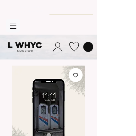
Envío GRATIS
a partir de 30€