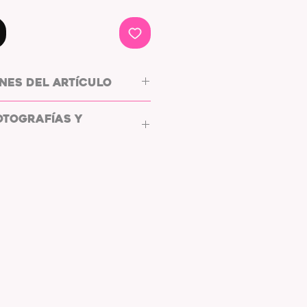
NES DEL ARTÍCULO
OTOGRAFÍAS Y
0px
WHYC PHOTOGRAPHY.
 y compatible con todos los
s y postales de L/WHYC
ptas
cumplir
con la
LICENCIA DE
TALES.
tales están destinadas a usarse
ntalla o salvapantallas, así
arcos de fotos digitales.
la fotografía o postal en tus
 sociales, bajo el etiquetando y
iante hashtag, al autor de las
torestudio
#lwhycphotography