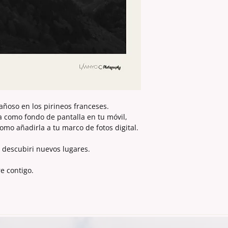
No
está permiti
realización de
co
fines
publicitario
añoso en los pirineos franceses.
la como fondo de pantalla en tu móvil,
como añadirla a tu marco de fotos digital.
 descubiri nuevos lugares.
e contigo.