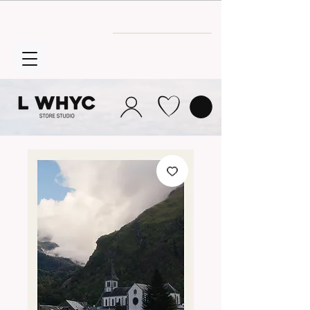
Envío GRATIS
a partir de 30€