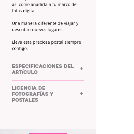
así como añadirla a tu marco de
fotos digital.
Una manera diferente de viajar y
descubiri nuevos lugares.
Lleva esta preciosa postal siempre
contigo.
ESPECIFICACIONES DEL
ARTÍCULO
ARCHIVO DIGITAL.
LICENCIA DE
FOTOGRAFÍAS Y
MEDIDAS:
6000X4000px
POSTALES
Archivo descargable y compatible
COPYRIGHT: L/WHYC
con todos los sistemas.
PHOTOGRAPHY.
Al adquirir las fotos y postales de
L/WHYC