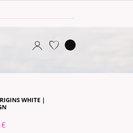
RIGINS WHITE |
GN
lar
Sale
 €