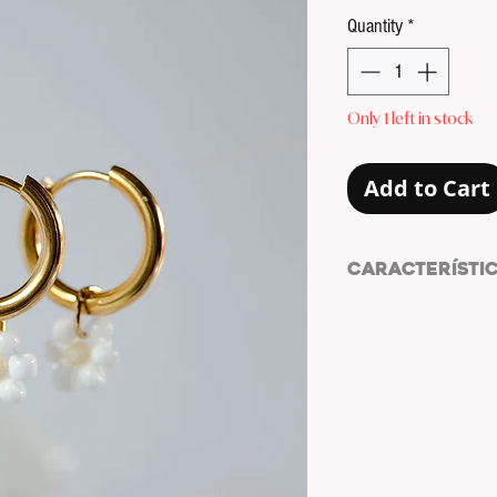
Price
Quantity
*
Only 1 left in stock
Add to Cart
CARACTERÍSTI
Pendientes de acer
PENDIENTES: ARO
MATERIAL ARO: AC
COLOR ARO: DORA
MATERIAL ANILLA: 
COLOR ANILLA: DO
MATERIAL MARGARIT
COLOR BOLAS: BLA