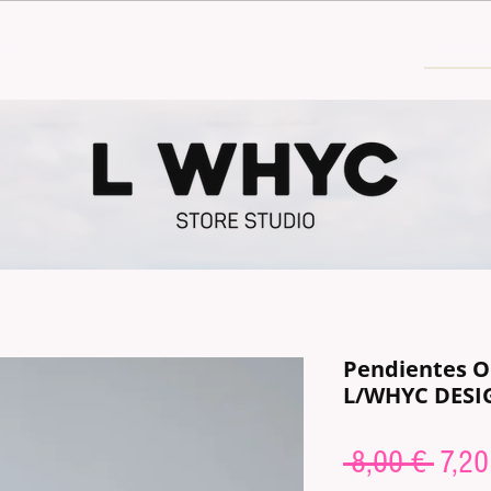
30€
Pendientes O
L/WHYC DESI
Regu
 8,00 € 
7,20