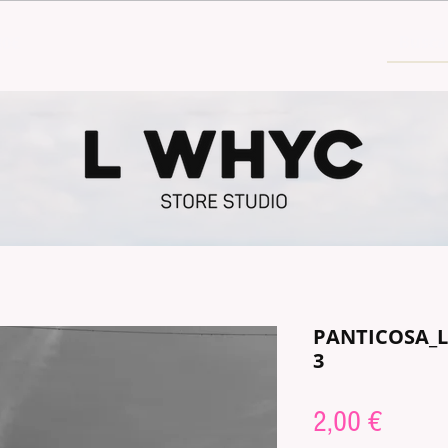
30€
PANTICOSA_
3
Price
2,00 €