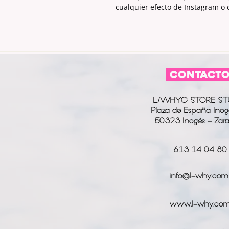
cualquier efecto de Instagram o
CONTACT
L/WHYC STORE ST
Plaza de España Inog
50323 Inogés - Zar
613 14 04 80
info@l-why.com
www.l-why.co