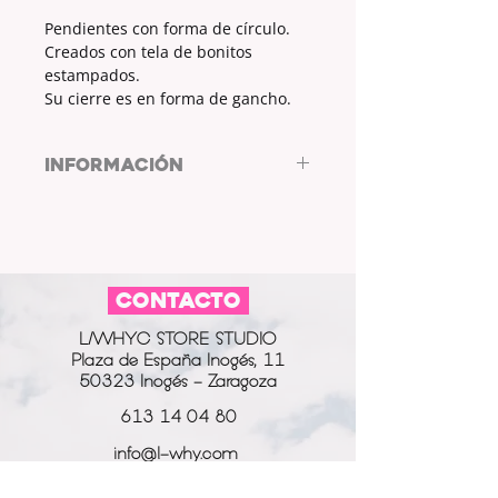
Pendientes con forma de círculo.
Creados con tela de bonitos
estampados.
Su cierre es en forma de gancho.
INFORMACIÓN
DISEÑO ÚNICO
CONTACTO
L/WHYC STORE STUDIO
Plaza de España Inogés, 11
50323 Inogés - Zaragoza
613 14 04 80
info@l-why.com
www.l-why.com