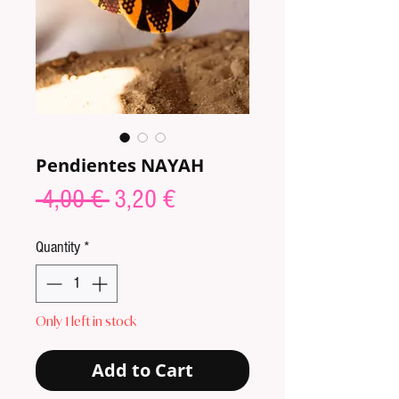
Pendientes NAYAH
Regular
Sale
 4,00 € 
3,20 €
Price
Price
Quantity
*
Only 1 left in stock
Add to Cart