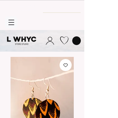
Envío GRATIS
a partir de 30€