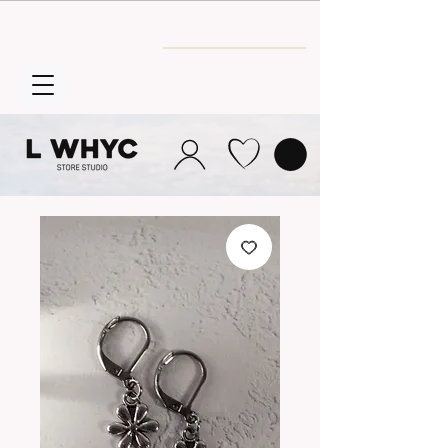
Envío GRATIS
a partir de 30€