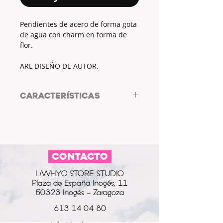
Pendientes de acero de forma gota
de agua con charm en forma de
flor.
ARL DISEÑO DE AUTOR.
CARACTERÍSTICAS
Penientes de acero.
Forma de gota de agua.
Charm: Flor.
CONTACTO
L/WHYC STORE STUDIO
Plaza de España Inogés, 11
50323 Inogés - Zaragoza
613 14 04 80