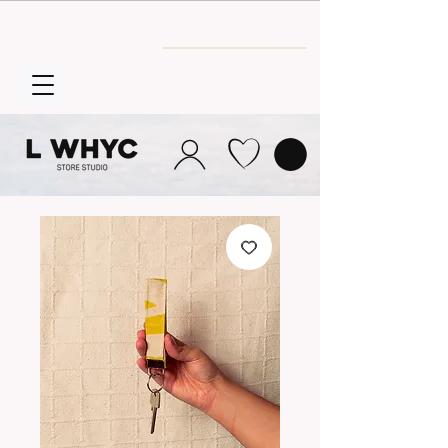
Envío GRATIS
a partir de 30€