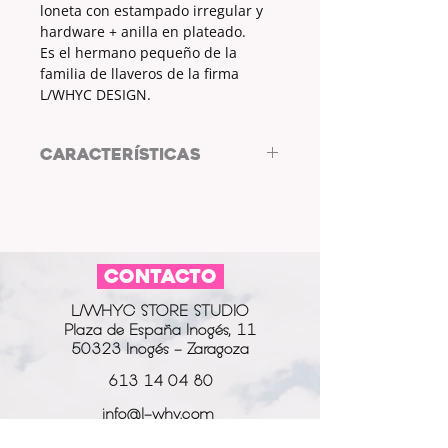
loneta con estampado irregular y
hardware + anilla en plateado.
Es el hermano pequeño de la
familia de llaveros de la firma
L/WHYC DESIGN.
CARACTERÍSTICAS
Llavero by LWHYC DESIGN
TELA: LONETA
MEDIDAS: 11 x 2.5cm
ESTAMPADO: SÍ
CONTACTO
COLOR ESTAMPADO: AMARILLO
COLOR HARWARE Y ANILLA:
L/WHYC STORE STUDIO
PLATEADO
Plaza de España Inogés, 11
50323 Inogés - Zaragoza
613 14 04 80
info@l-why.com
www.l-why.com