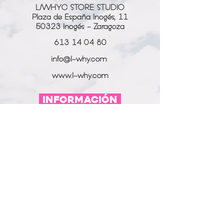
L/WHYC STORE STUDIO
Plaza de España Inogés, 11
50323 Inogés - Zaragoza
613 14 04 80
info@l-why.com
www.l-why.com
información
SOBRE NOSOTROS
DATOS GENERALES
ENVÍOS Y DEVOLUCIONES
POLÍTICA DE PRIVACIDAD
MI CUENTA
MY ACCOUNT