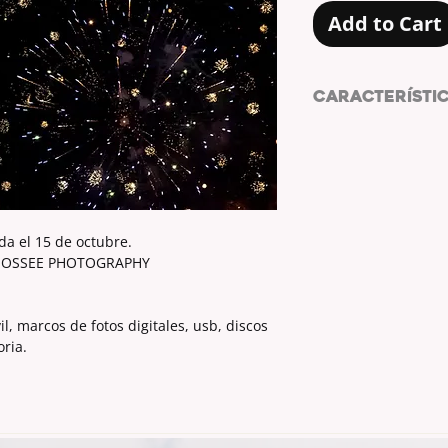
Add to Cart
CARACTERÍSTI
Foto de fuegos artif
Fotografía origina
PHOTOGRAPHY
Tamaño: 10x15 /
Archivo digital.
Compatible con: Ord
ada el 15 de octubre.
digitales, usb, disc
CHOOSSEE PHOTOGRAPHY
memoria.
, marcos de fotos digitales, usb, discos
ria.