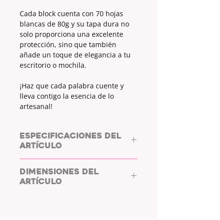
Cada block cuenta con 70 hojas
blancas de 80g y su tapa dura no
solo proporciona una excelente
protección, sino que también
añade un toque de elegancia a tu
escritorio o mochila.
¡Haz que cada palabra cuente y
lleva contigo la esencia de lo
artesanal!
ESPECIFICACIONES DEL
ARTÍCULO
BLOCK DE NOTAS / NOTEBLOCK
DIMENSIONES DEL
TAPA DURA
ARTÍCULO
COLOR TAPA:
BLANCO
ESTAMPADO:
SÍ
MEDIAS:
17.5 x 9
TIPO DE ESTAMPADO:
MOTAS EN
COLOR ROJO OSCURO