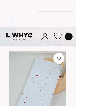
Envío GRATIS
a partir de 30€