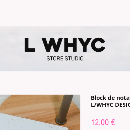
30€
Block de not
L/WHYC DESI
Price
12,00 €