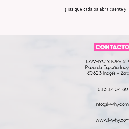
¡Haz que cada palabra cuente y ll
CONTACT
L/WHYC STORE ST
Plaza de España Inog
50323 Inogés - Zar
613 14 04 80
info@l-why.com
www.l-why.co