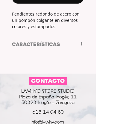
Pendientes redondo de acero con
un pompón colgante en diversos
colores y estampados.
CARACTERÍSTICAS
Pendientes de acero d de ARL
Diseño de Autor
MATERIAL:
acero
FORMA:
redonda
CONTACTO
COLGANTE:
pompón
L/WHYC STORE STUDIO
Plaza de España Inogés, 11
50323 Inogés - Zaragoza
613 14 04 80
info@l-why.com
www.l-why.com