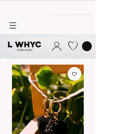
Envío GRATIS
a partir de 30€