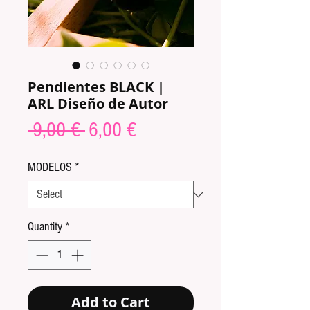
Pendientes BLACK |
ARL Diseño de Autor
Regular
Sale
 9,00 € 
6,00 €
Price
Price
MODELOS
*
Quantity
*
Add to Cart