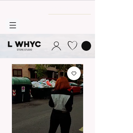
Envío GRATIS
a partir de 30€