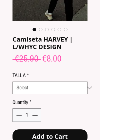
Camiseta HARVEY |
L/WHYC DESIGN
Regular
Sale
 €25.90 
€8.00
Price
Price
TALLA
*
Quantity
*
Add to Cart