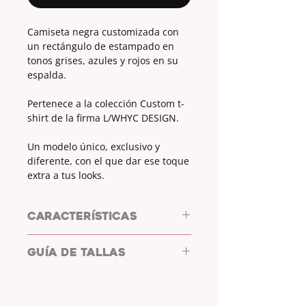
Camiseta negra customizada con
un rectángulo de estampado en
tonos grises, azules y rojos en su
espalda.
Pertenece a la colección Custom t-
shirt de la firma L/WHYC DESIGN.
Un modelo único, exclusivo y
diferente, con el que dar ese toque
extra a tus looks.
CARACTERÍSTICAS
HARVEY by L/WHYC DESIGN
GUÍA DE TALLAS
CAMISETA: Rolly Atomic 180
150g/m2
DISEÑO Y TALLA ÚNICO (Al estar
confeccionado con retales
TALLA
ANCHO cm
ALTO cm