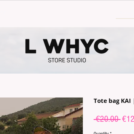
30€
Tote bag KAI
Regu
 €20.00 
€12
Pric
Quantity
*