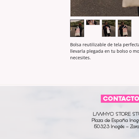
Bolsa reutilizable de tela perfec
llevarla plegada en tu bolso o mo
necesites.
CONTACT
L/WHYC STORE ST
Plaza de España Inog
50323 Inogés - Zar