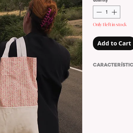
Only 1 left in stock
Add to Cart
CARACTERÍSTI
Bolsa de tela reuti
MEDIDAS: 37x44cm
ASAS: 30cm
COLOR TELA: BLAN
ESTAMPADO: FORM
COLOR ESTAMPADO