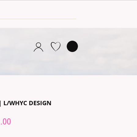
 | L/WHYC DESIGN
lar
Sale
.00
e
Price