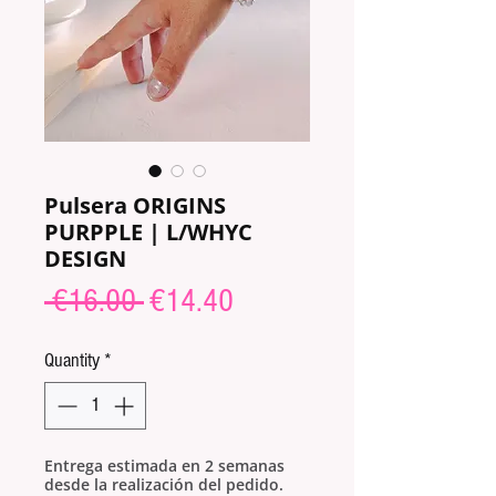
Pulsera ORIGINS
PURPPLE | L/WHYC
DESIGN
Regular
Sale
 €16.00 
€14.40
Price
Price
Quantity
*
Entrega estimada en 2 semanas
desde la realización del pedido.