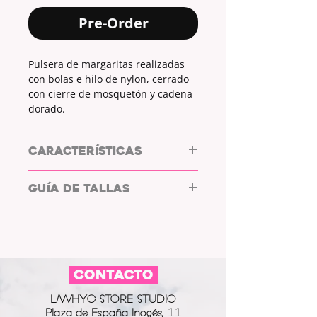
Pre-Order
Pulsera de margaritas realizadas
con bolas e hilo de nylon, cerrado
con cierre de mosquetón y cadena
dorado.
CARACTERÍSTICAS
PULSERA DE ACERO by L/WHYC
GUÍA DE TALLAS
DESIGN
COLOR BOLAS: MORADO PASTEL Y
BLANCO HUEVO
TALLA
DESDE
HASTA
MATERIAL HILO: NYLON
MATERIAL CIERRE: ACERO
PEQUEÑA
17cm
20cm
COLOR CIERRE: DORADO
CONTACTO
GRANDE
19cm
22cm
L/WHYC STORE STUDIO
CADENA
+3cm
Plaza de España Inogés, 11