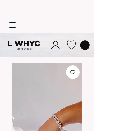
Envío GRATIS
a partir de 30€