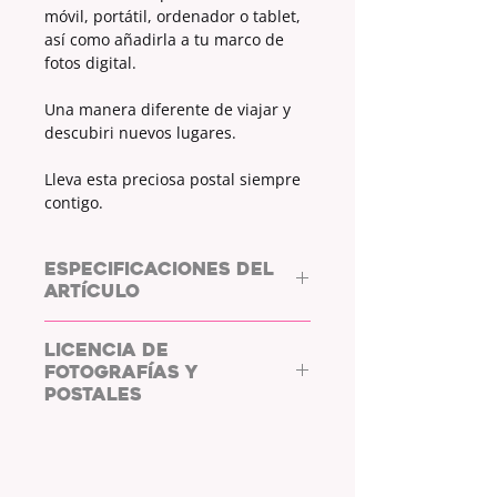
móvil, portátil, ordenador o tablet,
así como añadirla a tu marco de
fotos digital.
Una manera diferente de viajar y
descubiri nuevos lugares.
Lleva esta preciosa postal siempre
contigo.
ESPECIFICACIONES DEL
ARTÍCULO
ARCHIVO DIGITAL.
LICENCIA DE
FOTOGRAFÍAS Y
MEDIDAS:
6000X4000px
POSTALES
Archivo descargable y compatible
COPYRIGHT: L/WHYC
con todos los sistemas.
PHOTOGRAPHY.
Al adquirir las fotos y postales de