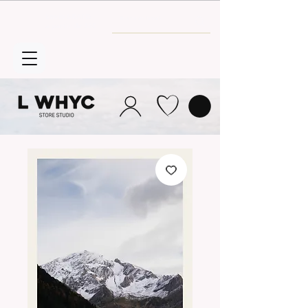
Envío GRATIS
a partir de 30€