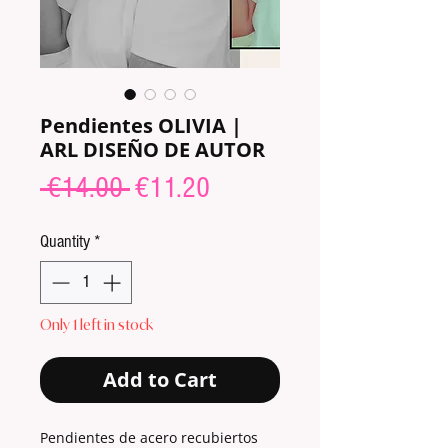
Pendientes OLIVIA |
ARL DISEÑO DE AUTOR
Regular
Sale
 €14.00 
€11.20
Price
Price
Quantity
*
Only 1 left in stock
Add to Cart
Pendientes de acero recubiertos