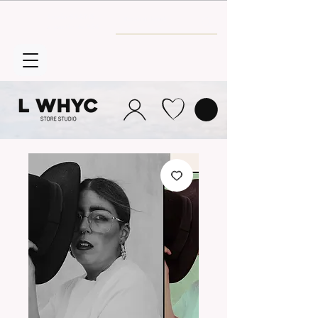
Envío GRATIS
a partir de 30€