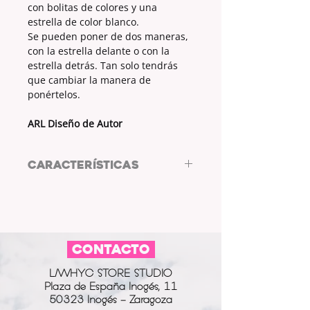
con bolitas de colores y una
estrella de color blanco.
Se pueden poner de dos maneras,
con la estrella delante o con la
estrella detrás. Tan solo tendrás
que cambiar la manera de
ponértelos.
ARL Diseño de Autor
CARACTERÍSTICAS
Pendientes de acero de ARL diseño
de Autor.
PENDIENTES: ARO.
DECORACIÓN: BOLAS DE COLORES
CONTACTO
Y UNA ESTRELLA BLANCA.
L/WHYC STORE STUDIO
Plaza de España Inogés, 11
50323 Inogés - Zaragoza