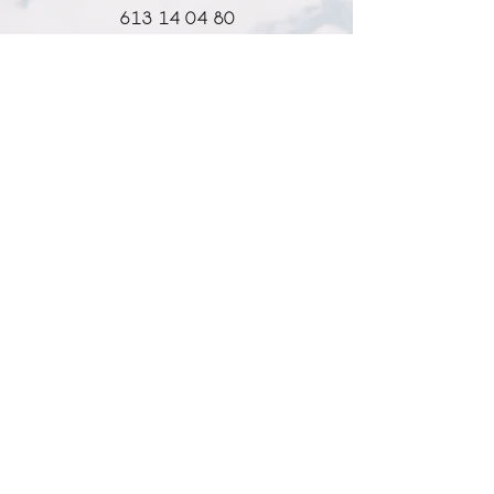
613 14 04 80
info@l-why.com
www.l-why.com
información
SOBRE NOSOTROS
DATOS GENERALES
ENVÍOS Y DEVOLUCIONES
POLÍTICA DE PRIVACIDAD
MI CUENTA
MY ACCOUNT
MIS PEDIDOS
MY WISHLIST