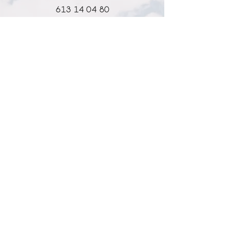
613 14 04 80
info@l-why.com
www.l-why.com
información
SOBRE NOSOTROS
DATOS GENERALES
ENVÍOS Y DEVOLUCIONES
POLÍTICA DE PRIVACIDAD
MI CUENTA
MY ACCOUNT
MIS PEDIDOS
MY WISHLIST