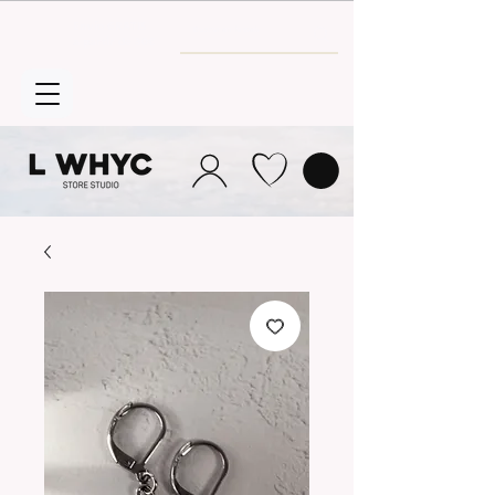
Envío GRATIS
a partir de 30€