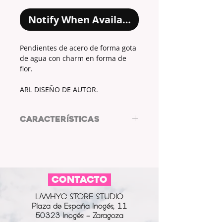
Notify When Available
Pendientes de acero de forma gota
de agua con charm en forma de
flor.
ARL DISEÑO DE AUTOR.
CARACTERÍSTICAS
Penientes de acero.
Forma de gota de agua.
Charm: Flor.
CONTACTO
L/WHYC STORE STUDIO
Plaza de España Inogés, 11
50323 Inogés - Zaragoza