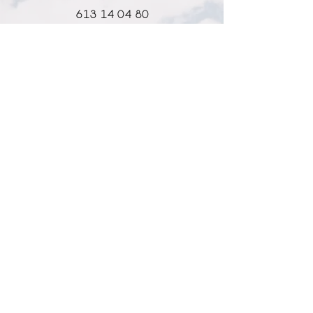
Instagram o cualquier modificación
613 14 04 80
con photoshop.
info@l-why.com
www.l-why.com
información
SOBRE NOSOTROS
DATOS GENERALES
ENVÍOS Y DEVOLUCIONES
POLÍTICA DE PRIVACIDAD
MI CUENTA
MY ACCOUNT
MIS PEDIDOS
MY WISHLIST