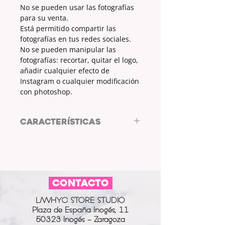
No se pueden usar las fotografías
para su venta.
Está permitido compartir las
fotografías en tus redes sociales.
No se pueden manipular las
fotografías: recortar, quitar el logo,
añadir cualquier efecto de
Instagram o cualquier modificación
con photoshop.
CARACTERÍSTICAS
Resolución: 4000x2250px
*Licencia estándar.
No se pueden usar las fotografías
para su venta.
CONTACTO
Está permitido compartir las
fotografías en tus redes sociales.
L/WHYC STORE STUDIO
No se pueden manipular las
Plaza de España Inogés, 11
fotografías: recortar, quitar el logo,
50323 Inogés - Zaragoza
añadir cualquier efecto de