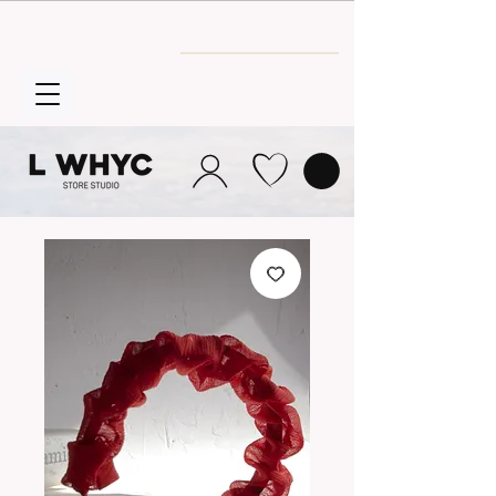
Envío GRATIS
a partir de 30€