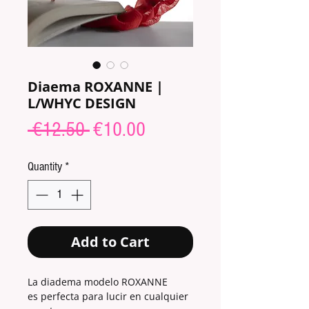
Diaema ROXANNE |
L/WHYC DESIGN
Regular
Sale
 €12.50 
€10.00
Price
Price
Quantity
*
Add to Cart
La diadema modelo ROXANNE
es perfecta para lucir en cualquier