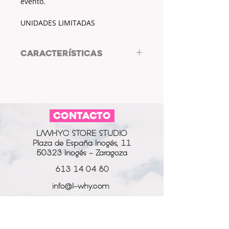
evento.
UNIDADES LIMITADAS
CARACTERÍSTICAS
MEDIAS DIADEMA
DIÁMETRO: 39cm
.COMPOSICIÓN
CONTACTO
COLOR: ROJO.
ESTAMPADO: NO.
L/WHYC STORE STUDIO
Plaza de España Inogés, 11
50323 Inogés - Zaragoza
613 14 04 80
info@l-why.com
www.l-why.com
información