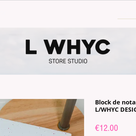
30€
Block de not
L/WHYC DESI
Price
€12.00