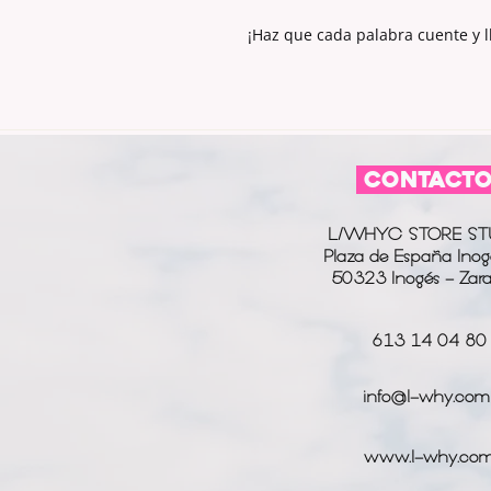
¡Haz que cada palabra cuente y ll
CONTACT
L/WHYC STORE ST
Plaza de España Inog
50323 Inogés - Zar
613 14 04 80
info@l-why.com
www.l-why.co