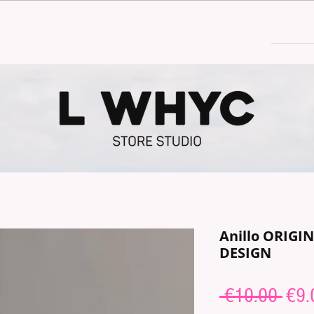
30€
Anillo ORIGI
DESIGN
Regu
 €10.00 
€9.