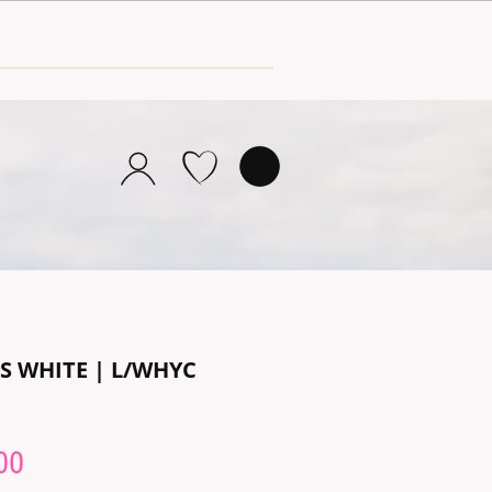
NS WHITE | L/WHYC
lar
Sale
00