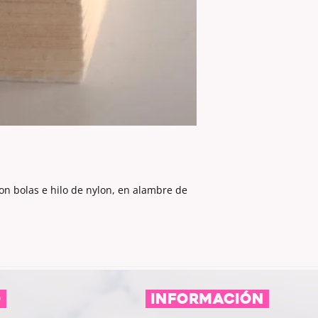
La medida PAQUEÑA 
bolas, 2 en su comie
La medida MEDIANA 
bolas, 2 en su comie
con bolas e hilo de nylon, en alambre de
O
información