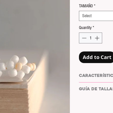
Pric
TAMAÑO
*
Select
Quantity
*
Add to Cart
CARACTERÍSTI
ANILLO DE ACERO b
GUÍA DE TALLA
COLOR BOLAS: BLA
MATERIAL ALAMBRE
COLOR ALAMBRE: 
MEDIDAS: