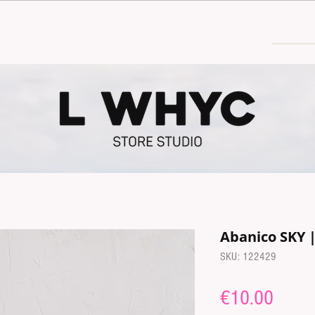
30€
Abanico SKY 
SKU: 122429
Price
€10.00