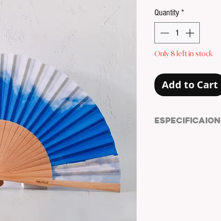
Quantity
*
Only 8 left in stock
Add to Cart
ESPECIFICAION
MATERIAL:
MADERA 
MEDIDAS (cm):
23x1