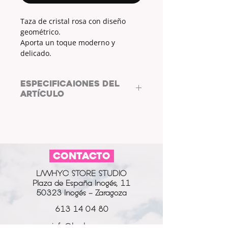
Taza de cristal rosa con diseño
geométrico.
Aporta un toque moderno y
delicado.
ESPECIFICAIONES DEL
ARTÍCULO
MATERIAL:
CRISTAL
CONTACTO
L/WHYC STORE STUDIO
Plaza de España Inogés, 11
50323 Inogés - Zaragoza
613 14 04 80
info@l-why.com