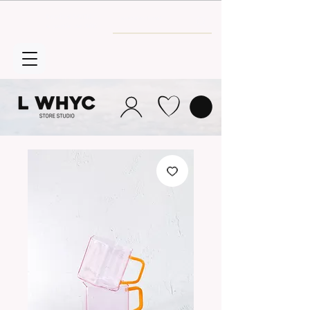
Envío GRATIS
a partir de 30€