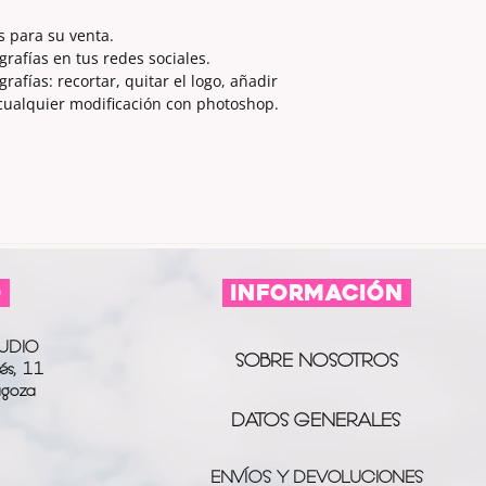
s para su venta.
grafías en tus redes sociales.
afías: recortar, quitar el logo, añadir
 cualquier modificación con photoshop.
O
información
UDIO
SOBRE NOSOTROS
és, 11
agoza
DATOS GENERALES
ENVÍOS Y DEVOLUCIONES