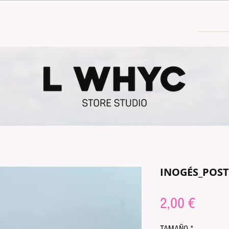
30€
INOGÉS_POS
Preis
2,00 €
TAMAÑO
*