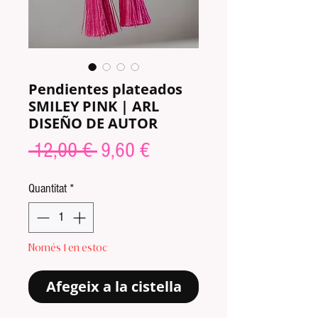
Pendientes plateados
SMILEY PINK | ARL
DISEÑO DE AUTOR
Preu
Preu
 12,00 € 
9,60 €
normal
d'oferta
Quantitat
*
Només 1 en estoc
Afegeix a la cistella