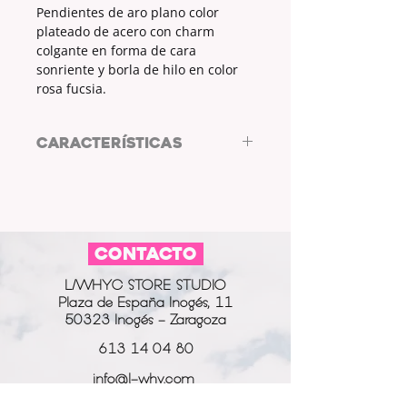
Pendientes de aro plano color
plateado de acero con charm
colgante en forma de cara
sonriente y borla de hilo en color
rosa fucsia.
CARACTERÍSTICAS
Pendientes de acero by ARL
DISEÑO DE AUTOR
PENDIENTES: ARO PLANO
COLOR PENDIENTES: PLATEADO
CONTACTO
CHARM: CARA SONRIENTE / BORLA
COLOR CHARM: PLATEADO / ROSA
L/WHYC STORE STUDIO
FUCSIA
Plaza de España Inogés, 11
MATERIAL PENDIENTE + CHARM:
50323 Inogés - Zaragoza
ACERO
613 14 04 80
info@l-why.com