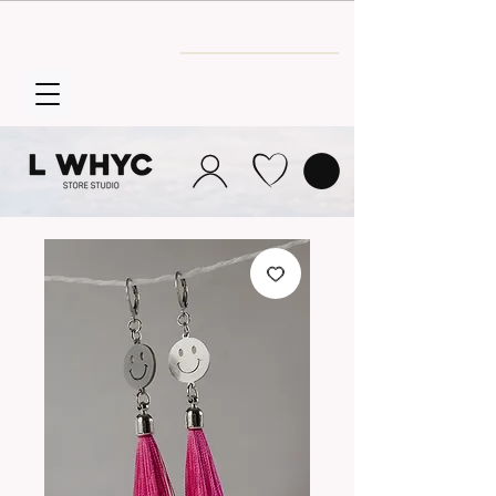
Envío GRATIS
a partir de 30€