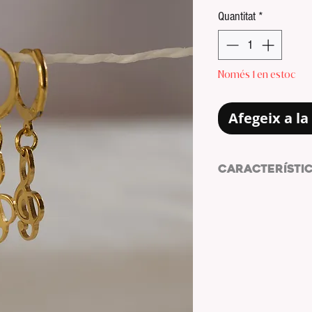
Quantitat
*
Només 1 en estoc
Afegeix a la 
CARACTERÍSTI
Pendientes de acer
PENDIENTES: ARO 
COLOR PENDIENTE
CHARM: CLAVE DE 
COLOR CHARM: DO
MATERIAL PENDIEN