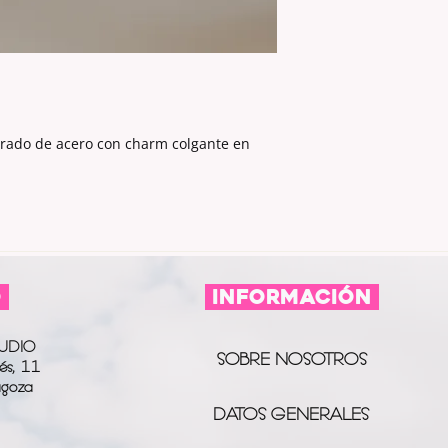
orado de acero con charm colgante en
O
información
UDIO
SOBRE NOSOTROS
és, 11
agoza
DATOS GENERALES