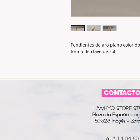
Pendientes de aro plano color d
forma de clave de sol.
CONTACT
L/WHYC STORE ST
Plaza de España Inog
50323 Inogés - Zar
613 14 04 80