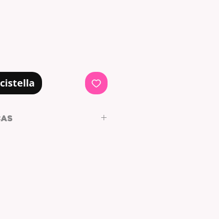
cistella
CAS
o by ARL DISEÑO DE AUTOR
PLANO
S: DORADO
SOL
RADO
TE + CHARM: ACERO