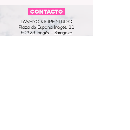
CONTACTO
L/WHYC STORE STUDIO
Plaza de España Inogés, 11
50323 Inogés - Zaragoza
613 14 04 80
info@l-why.com
www.l-why.com
información
SOBRE NOSOTROS
DATOS GENERALES
ENVÍOS Y DEVOLUCIONES
POLÍTICA DE PRIVACIDAD