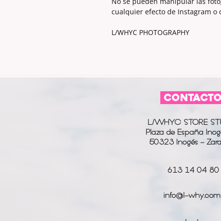
No se pueden manipular las fotogr
cualquier efecto de Instagram o
L/WHYC PHOTOGRAPHY
CONTACT
L/WHYC STORE ST
Plaza de España Inog
50323 Inogés - Zar
613 14 04 80
info@l-why.com