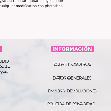
afías: recortar, quitar el logo, añadir
 cualquier modificación con photoshop.
O
información
UDIO
SOBRE NOSOTROS
és, 11
agoza
DATOS GENERALES
ENVÍOS Y DEVOLUCIONES
POLÍTICA DE PRIVACIDAD