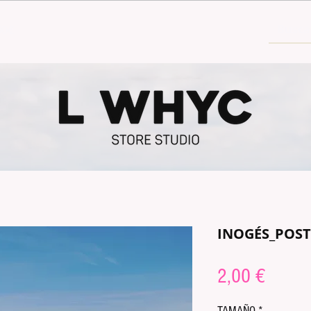
30€
INOGÉS_POS
Price
2,00 €
TAMAÑO
*