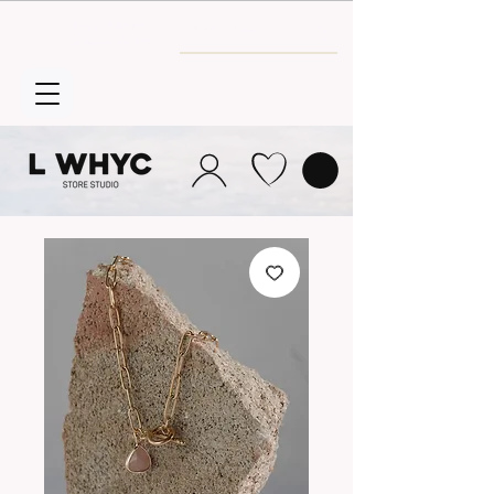
Envío GRATIS
a partir de 30€