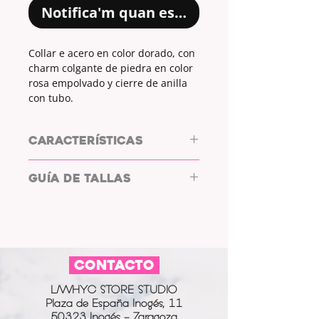
Notifica'm quan estigui disponible
Collar e acero en color dorado, con
charm colgante de piedra en color
rosa empolvado y cierre de anilla
con tubo.
CARACTERÍSTICAS
Collar de acero by L/WHYC DESIGN
GUÍA DE TALLAS
MATERIAL CADENA: ACERO.
COLOR CADENA: DORADO.
CIERRE: ANILLA + TUBO.
PEQUELA
39cm
MATERIAL CIERRE: ACERO.
COLOR CIERRE: ORADO.
GRANDE
42cm
CHARM: SÍ.
CONTACTO
Medida pequeña: cuellos de 37 -
COLOR CHARM: PIEDRA NEGRA +
38cm
BORDE DORAO.
L/WHYC STORE STUDIO
Medida grande: cuellos de 39 - 40 -
Plaza de España Inogés, 11
41cm
50323 Inogés - Zaragoza