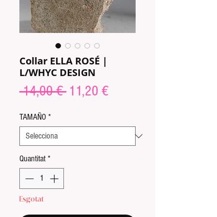
Collar ELLA ROSÉ |
L/WHYC DESIGN
Preu
Preu
 14,00 € 
11,20 €
normal
d'oferta
TAMAÑO
*
Quantitat
*
Esgotat