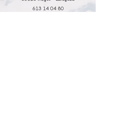
613 14 04 80
info@l-why.com
www.l-why.com
información
SOBRE NOSOTROS
DATOS GENERALES
ENVÍOS Y DEVOLUCIONES
POLÍTICA DE PRIVACIDAD
MI CUENTA
MY ACCOUNT
MIS PEDIDOS
MY WISHLIST