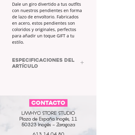
Dale un giro divertido a tus outfits
con nuestros pendientes en forma
de lazo de envoltorio. Fabricados
en acero, estos pendientes son
coloridos y originales, perfectos
para añadir un toque GIFT a tu
estilo.
ESPECIFICACIONES DEL
ARTÍCULO
MATERIAL ENGANCHE:
ACERO
COLOR ENGANCHE:
PLATEADO
MATERIAL
LAZO: CINTA DE LAZO
METALIZADA
CONTACTO
COLOR LAZO:
VERDE
CIERRE:
TAPE DE SILICONA
L/WHYC STORE STUDIO
MEDIDAS LAZO:
2.5cm
Plaza de España Inogés, 11
50323 Inogés - Zaragoza
613 14 04 80