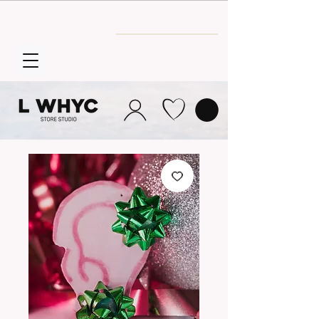
Envío GRATIS
a partir de 30€