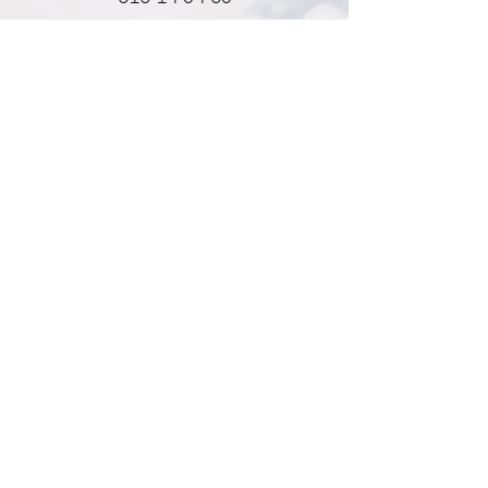
info@l-why.com
www.l-why.com
información
SOBRE NOSOTROS
DATOS GENERALES
ENVÍOS Y DEVOLUCIONES
POLÍTICA DE PRIVACIDAD
MI CUENTA
MY ACCOUNT
MIS PEDIDOS
MY WISHLIST