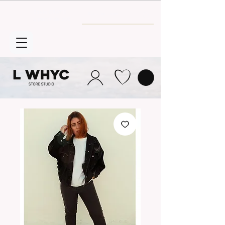
Envío GRATIS
a partir de 30€