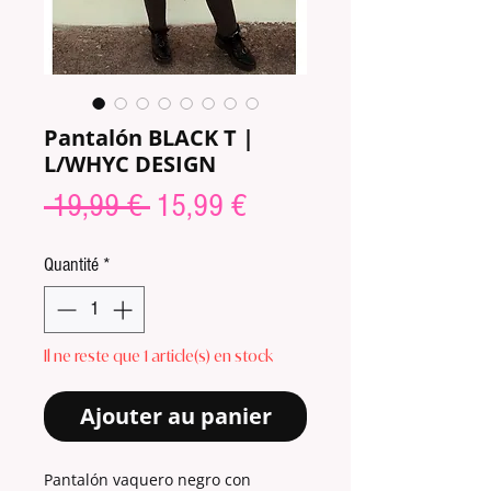
Pantalón BLACK T |
L/WHYC DESIGN
Prix
Prix
 19,99 € 
15,99 €
original
promotionnel
Quantité
*
Il ne reste que 1 article(s) en stock
Ajouter au panier
Pantalón vaquero negro con