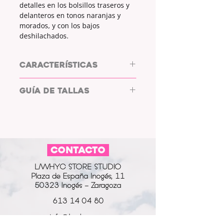
detalles en los bolsillos traseros y
delanteros en tonos naranjas y
morados, y con los bajos
deshilachados.
CARACTERÍSTICAS
Pantalón vaquero negro by LWHYC
GUÍA DE TALLAS
DESIGN.
Vaquero.
TALLA: 26
COLOR:
negro
*La talla 26 se corresponde con la
DETALLES:
sí
talla S.
COLOR DETALLES:
naranja y
Laurel mide 1.55cm y lleva una
morado
CONTACTO
talla M por lo que el pantalón le
CIERRE:
cremallera + botón
queda algo ajustado en las fotos.
TERMINACIÓN BAJOS:
L/WHYC STORE STUDIO
deshilachados
Plaza de España Inogés, 11
50323 Inogés - Zaragoza
613 14 04 80
info@l-why.com