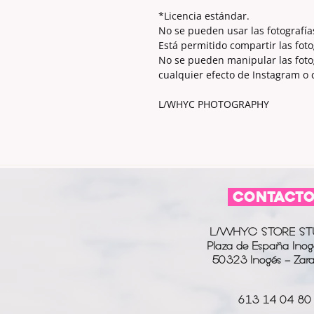
*Licencia estándar.
No se pueden usar las fotografía
Está permitido compartir las foto
No se pueden manipular las fotogr
cualquier efecto de Instagram o
L/WHYC PHOTOGRAPHY
CONTACT
L/WHYC STORE ST
Plaza de España Inog
50323 Inogés - Zar
613 14 04 80