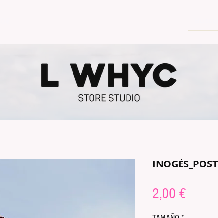
30€
INOGÉS_POS
Prix
2,00 €
TAMAÑO
*