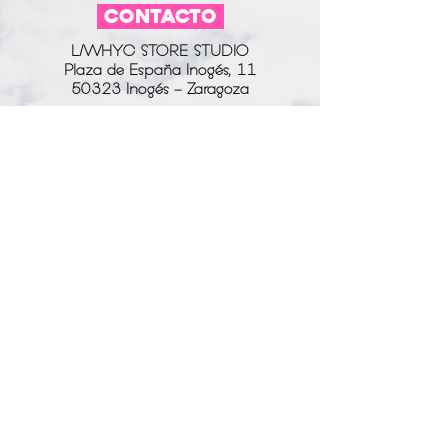
CONTACTO
L/WHYC STORE STUDIO
Plaza de España Inogés, 11
50323 Inogés - Zaragoza
613 14 04 80
info@l-why.com
www.l-why.com
información
SOBRE NOSOTROS
DATOS GENERALES
ENVÍOS Y DEVOLUCIONES
POLÍTICA DE PRIVACIDAD
MI CUENTA