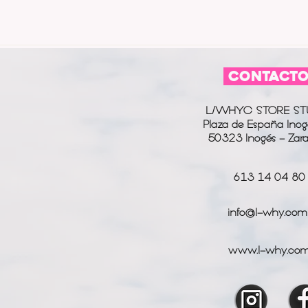
CONTACT
L/WHYC STORE ST
Plaza de España Inog
50323 Inogés - Zar
613 14 04 80
info@l-why.com
www.l-why.co