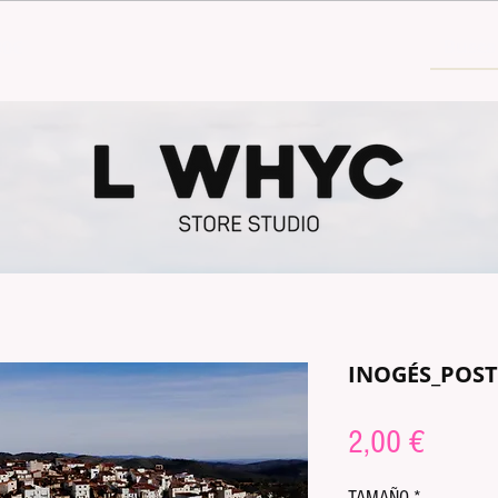
30€
INOGÉS_POS
Prix
2,00 €
TAMAÑO
*