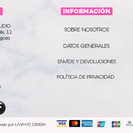
O
información
UDIO
SOBRE NOSOTROS
és, 11
agoza
DATOS GENERALES
ENVÍOS Y DEVOLUCIONES
POLÍTICA DE PRIVACIDAD
m
ñado por L/WHYC DESIGN