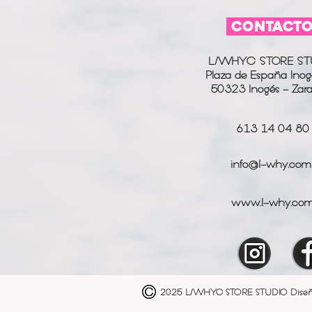
CONTACT
L/WHYC STORE ST
Plaza de España Inog
50323 Inogés - Zar
613 14 04 80
info@l-why.com
www.l-why.co
2025 L/WHYC STORE STUDIO
Dise