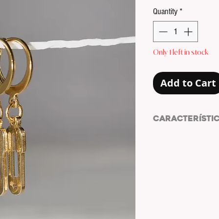
Quantity
*
Only 1 left in stock
Add to Cart
CARACTERÍSTI
Pendientes de acer
PENDIENTES: ARO 
COLOR PENDIENTE
CHARM: IMPERDIBL
COLOR CHARM: DO
MATERIAL PENDIEN