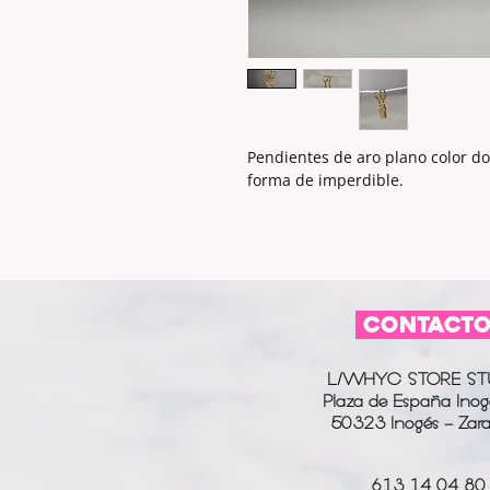
Pendientes de aro plano color d
forma de imperdible.
CONTACT
L/WHYC STORE ST
Plaza de España Inog
50323 Inogés - Zar
613 14 04 80