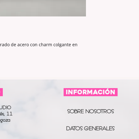
orado de acero con charm colgante en
O
información
UDIO
SOBRE NOSOTROS
és, 11
agoza
DATOS GENERALES