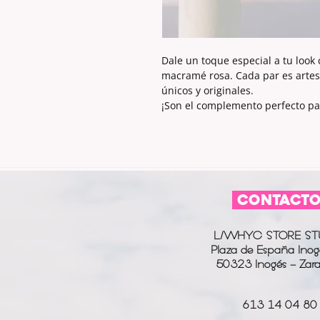
Dale un toque especial a tu look
macramé rosa. Cada par es artesa
únicos y originales.
¡Son el complemento perfecto pa
CONTACT
L/WHYC STORE ST
Plaza de España Inog
50323 Inogés - Zar
613 14 04 80