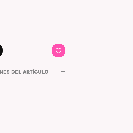
NES DEL ARTÍCULO
:
ARO
RO HIPOALERGÉNICO
ADO
 MACRAMÉ:
TONOS ROSADOS