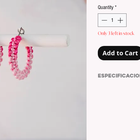
Quantity
*
Only 3 left in stock
Add to Cart
ESPECIFICACIO
PENDIENTES ESTILO
MATERIAL ARO:
ACE
COLOR ARO:
PLATE
COLOR CUERDA DE