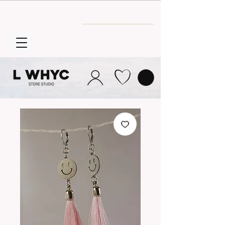
Envío GRATIS
a partir de 30€