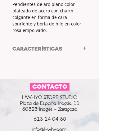
Pendientes de aro plano color
plateado de acero con charm
colgante en forma de cara
sonriente y borla de hilo en color
rosa empolvado.
CARACTERÍSTICAS
Pendientes de acero by ARL
DISEÑO DE AUTOR
PENDIENTES: ARO PLANO
COLOR PENDIENTES: PLATEADO
CONTACTO
CHARM: CARA SONRIENTE / BORLA
COLOR CHARM: PLATEADO / ROSA
L/WHYC STORE STUDIO
EMPOLVADO
Plaza de España Inogés, 11
MATERIAL PENDIENTE + CHARM:
50323 Inogés - Zaragoza
ACERO
613 14 04 80
info@l-why.com