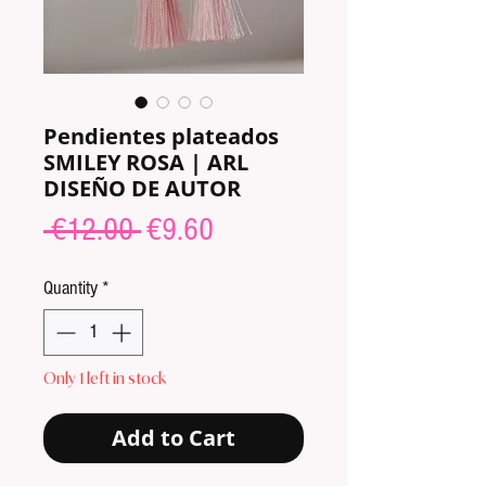
Pendientes plateados
SMILEY ROSA | ARL
DISEÑO DE AUTOR
Regular
Sale
 €12.00 
€9.60
Price
Price
Quantity
*
Only 1 left in stock
Add to Cart