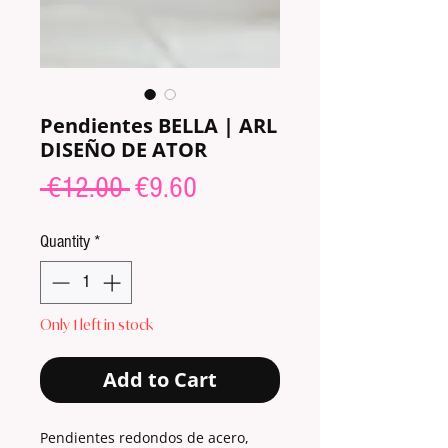
Pendientes BELLA | ARL
DISEÑO DE ATOR
Regular
Sale
 €12.00 
€9.60
Price
Price
Quantity
*
Only 1 left in stock
Add to Cart
Pendientes redondos de acero,