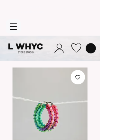
Envío GRATIS
a partir de 30€