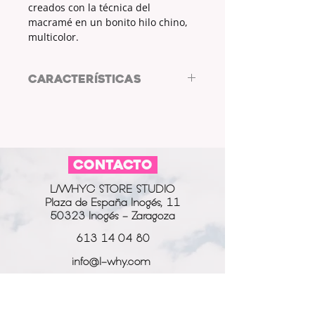
creados con la técnica del
macramé en un bonito hilo chino,
multicolor.
CARACTERÍSTICAS
Pendientes de acero de ARL
DISEÑO DE AUTOR
MATERIAL PENDIENTES:
ACERO
MATERIAL HILO:
HILO CHINO
CONTACTO
COLOR HILO:
MULTICOLOR
L/WHYC STORE STUDIO
Plaza de España Inogés, 11
50323 Inogés - Zaragoza
613 14 04 80
info@l-why.com
www.l-why.com