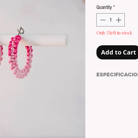
Quantity
*
Only 3 left in stock
Add to Cart
ESPECIFICACIO
PENDIENTES ESTILO
MATERIAL ARO:
ACE
COLOR ARO:
PLATE
COLOR CUERDA DE