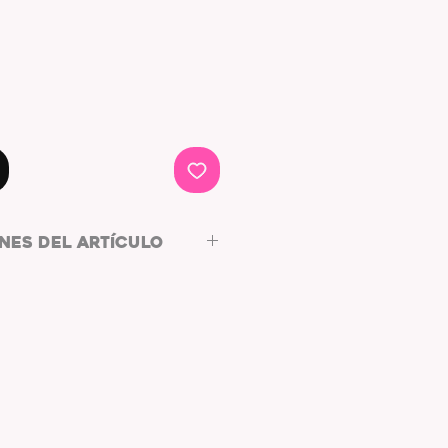
NES DEL ARTÍCULO
:
ARO
RO HIPOALERGÉNICO
ADO
 MACRAMÉ:
TONOS ROSADOS