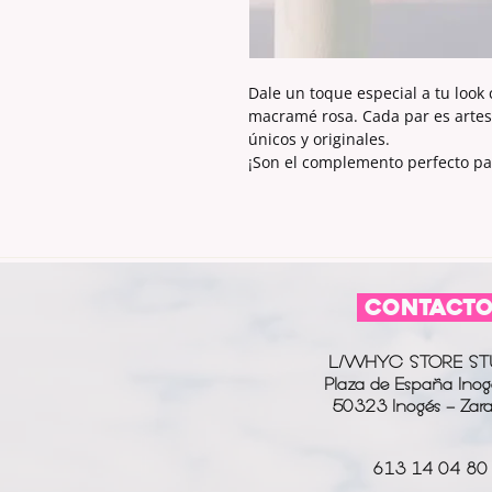
Dale un toque especial a tu look
macramé rosa. Cada par es artesa
únicos y originales.
¡Son el complemento perfecto pa
CONTACT
L/WHYC STORE ST
Plaza de España Inog
50323 Inogés - Zar
613 14 04 80