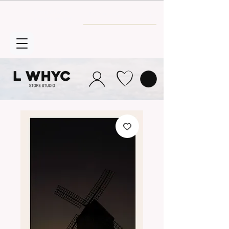
Envío GRATIS
a partir de 30€