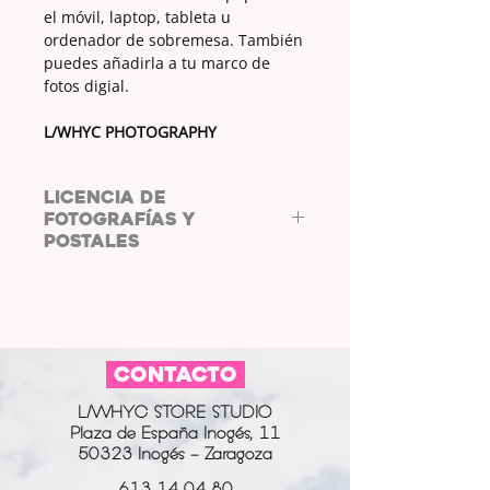
el móvil, laptop, tableta u
ordenador de sobremesa. También
puedes añadirla a tu marco de
fotos digial.
L/WHYC PHOTOGRAPHY
LICENCIA DE
FOTOGRAFÍAS Y
POSTALES
COPYRIGHT: L/WHYC
PHOTOGRAPHY.
Al adquirir las fotos y postales de
L/WHYC
CONTACTO
PHOTOGRAPHY,
aceptas
cumplir
co
n la
LICENCIA DE FOTOGRAFÍAS Y
L/WHYC STORE STUDIO
POSTALES.
Plaza de España Inogés, 11
Las postales digitales están
50323 Inogés - Zaragoza
destinadas a usarse como fondo
de pantalla o salvapantallas, así
613 14 04 80