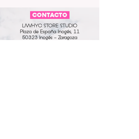
CONTACTO
L/WHYC STORE STUDIO
Plaza de España Inogés, 11
50323 Inogés - Zaragoza
613 14 04 80
info@l-why.com
www.l-why.com
información
SOBRE NOSOTROS
DATOS GENERALES
ENVÍOS Y DEVOLUCIONES
POLÍTICA DE PRIVACIDAD