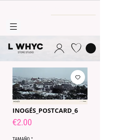
Envío GRATIS
a partir de 30€
INOGÉS_POSTCARD_6
Price
€2.00
TAMAÑO
*